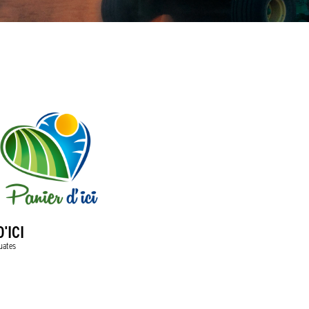
'ICI
uates