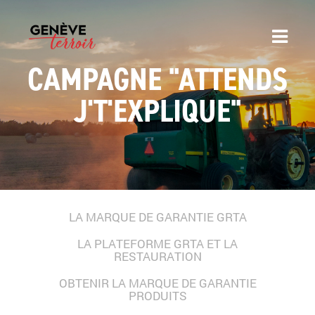
CAMPAGNE "ATTENDS
J'T'EXPLIQUE"
LA MARQUE DE GARANTIE GRTA
LA PLATEFORME GRTA ET LA
RESTAURATION
OBTENIR LA MARQUE DE GARANTIE
PRODUITS