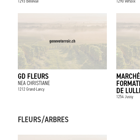
1293 Bellevue
1290 Versoix
GD FLEURS
MARCHÉ
FORMAT
NEA CHRISTIANE
DE LULL
1212 Grand-Lancy
1254 Jussy
FLEURS/ARBRES