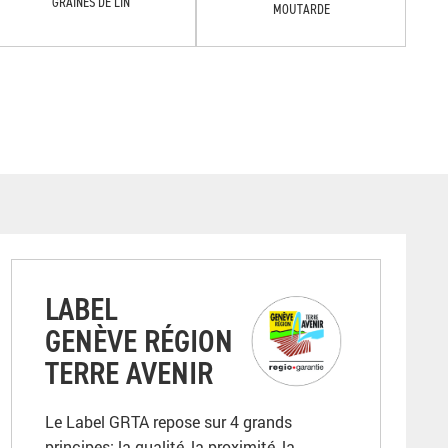
GRAINES DE LIN
MOUTARDE
LABEL
GENÈVE RÉGION
TERRE AVENIR
Le Label GRTA repose sur 4 grands
principes: la qualité, la proximité, la