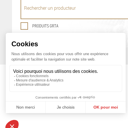
PRODUITS GRTA
OFFICE DE PROMOTION
DES PRODUITS AGRICOLES DE GENÈVE
Maison du Terroir
Tél: 022 388 71 55
Route de Soral 93
Fax: 022 388 71 58
1233 Bernex
info@geneveterroir.ge.ch