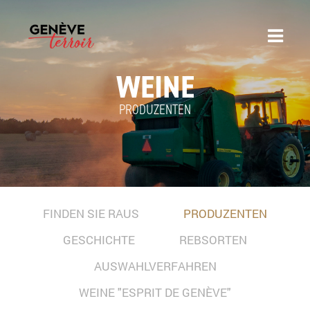
WEINE
PRODUZENTEN
FINDEN SIE RAUS
PRODUZENTEN
GESCHICHTE
REBSORTEN
AUSWAHLVERFAHREN
WEINE "ESPRIT DE GENÈVE"