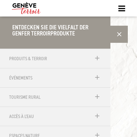
ENTDECKEN SIE DIE VIELFALT DER
GENFER TERROIRPRODUKTE
close
SÉLECTIONNEZ UNE DONNÉE
add
PRODUITS & TERROIR
add
ÉVÉNEMENTS
add
TOURISME RURAL
add
ACCÈS À L'EAU
add
ESPACES NATURE