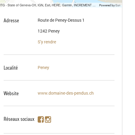
SITG - State of Geneva-CH, IGN, Esri, HERE, Garmin, INCREMENT P, USGS, METI/NASA
Powered by
Esri
Adresse
Route de Peney-Dessus 1
1242 Peney
S'y rendre
Localité
Peney
Website
www.domaine-des-pendus.ch
Réseaux sociaux