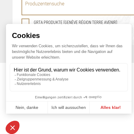
GRTA PRODUKTE (GENÈVE RÉGION TERRE AVENIR)
OFFICE DE PROMOTION
DES PRODUITS AGRICOLES DE GENÈVE
Maison du Terroir
Tél: 022 388 71 55
Route de Soral 93
Fax: 022 388 71 58
1233 Bernex
info@geneveterroir.ge.ch