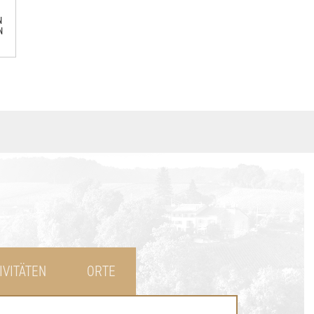
N
N
IVITÄTEN
ORTE