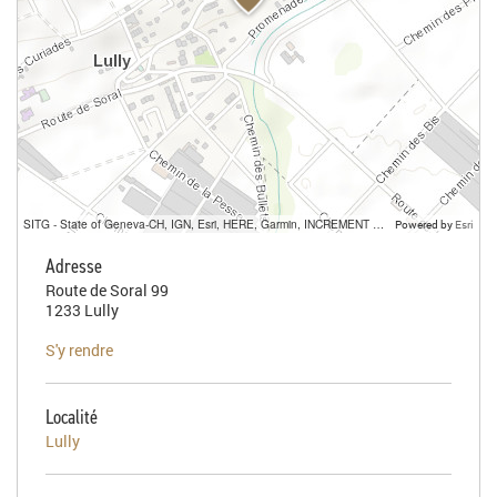
SITG - State of Geneva-CH, IGN, Esri, HERE, Garmin, INCREMENT P, USGS, METI/NASA
Powered by
Esri
Adresse
Route de Soral 99
1233 Lully
S'y rendre
Localité
Lully