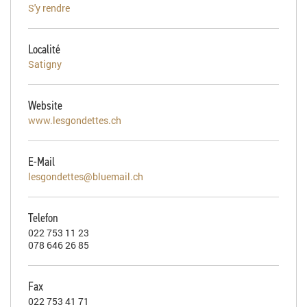
S'y rendre
Localité
Satigny
Website
www.lesgondettes.ch
E-Mail
lesgondettes@bluemail.ch
Telefon
022 753 11 23
078 646 26 85
Fax
022 753 41 71