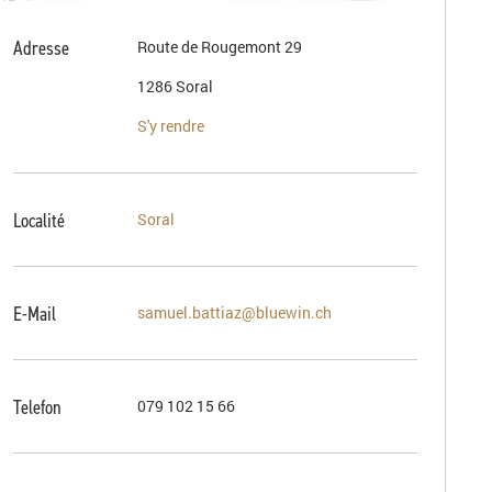
Adresse
Route de Rougemont 29
1286 Soral
S'y rendre
Localité
Soral
E-Mail
samuel.battiaz@bluewin.ch
Telefon
079 102 15 66