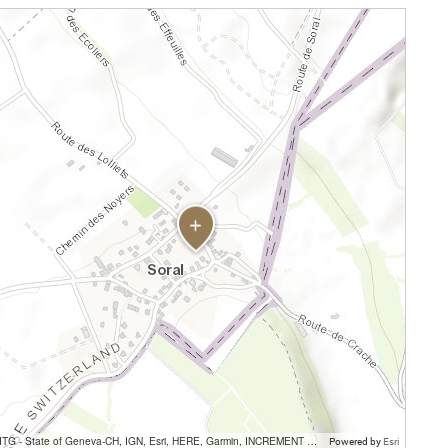
SITG - State of Geneva-CH, IGN, Esri, HERE, Garmin, INCREMENT P, USGS, METI/NASA
Powered by
Esri