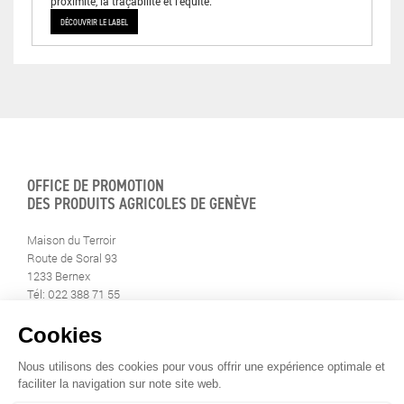
proximité, la traçabilité et l’équité.
DÉCOUVRIR LE LABEL
OFFICE DE PROMOTION
DES PRODUITS AGRICOLES DE GENÈVE
Maison du Terroir
Route de Soral 93
1233 Bernex
Tél: 022 388 71 55
Fax: 022 388 71 58
info@geneveterroir.ge.ch
RESTEZ AU CONTACT DE
TOUTE L’ACTUALITÉ DU TERROIR