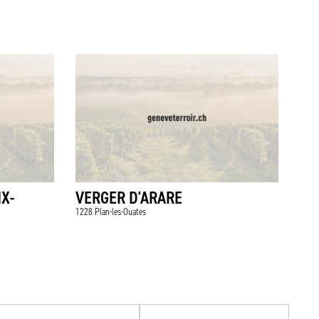
IX-
VERGER D'ARARE
1228 Plan-les-Ouates