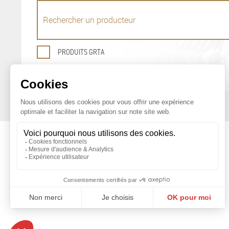
PRODUITS GRTA
OFFICE DE PROMOTION
DES PRODUITS AGRICOLES DE GENÈVE
Maison du Terroir
Tél: 022 388 71 55
Route de Soral 93
Fax: 022 388 71 58
1233 Bernex
info@geneveterroir.ge.ch