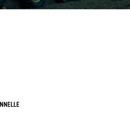
E
ONNELLE