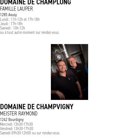
DOMAINE DE CHAMPLONG
FAMILLE LAUPER
1285 Avusy
Lundi : 11h-12h et 17h-18h
Jeudi : 17h-18h
Samedi : 10h-12h
ou à tout autre moment sur rendez-vous.
DOMAINE DE CHAMPVIGNY
MEISTER RAYMOND
1242 Bourdigny
Mercredi 13h30-17h30
Vendredi 13h30-17h30
Samedi 09h30-12h00 ou sur rendez-vous