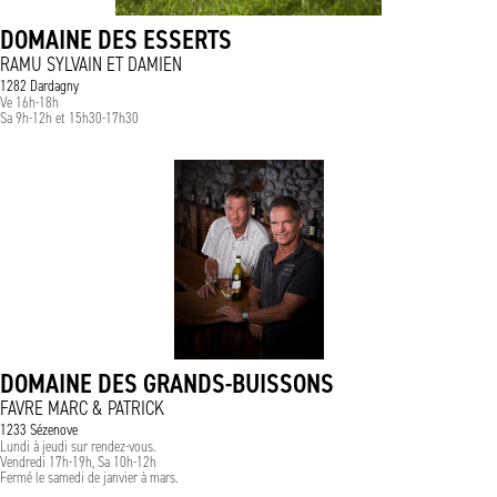
DOMAINE DES ESSERTS
RAMU SYLVAIN ET DAMIEN
1282 Dardagny
Ve 16h-18h
Sa 9h-12h et 15h30-17h30
DOMAINE DES GRANDS-BUISSONS
FAVRE MARC & PATRICK
1233 Sézenove
Lundi à jeudi sur rendez-vous.
Vendredi 17h-19h, Sa 10h-12h
Fermé le samedi de janvier à mars.