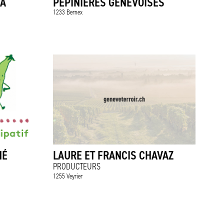
SA
PÉPINIÈRES GENEVOISES
1233 Bernex
HÉ
LAURE ET FRANCIS CHAVAZ
PRODUCTEURS
1255 Veyrier