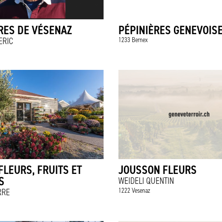
RES DE VÉSENAZ
PÉPINIÈRES GENEVOIS
ERIC
1233 Bernex
FLEURS, FRUITS ET
JOUSSON FLEURS
S
WEIDELI QUENTIN
1222 Vesenaz
RRE