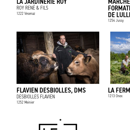
LA JARDINERIE ROY
MARCHÉ
FORMAT
ROY RENÉ & FILS
DE LULL
1222 Vesenaz
1254 Jussy
FLAVIEN DESBIOLLES, DMS
LA FERM
DESBIOLLES FLAVIEN
1213 Onex
1252 Meinier