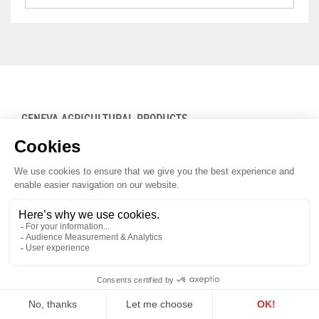
GENEVA AGRICULTURAL PRODUCTS
PROMOTION OFFICE
Maison du Terroir
Route de Soral 93
1233 Bernex
Tél: 022 388 71 55
Fax: 022 388 71 58
info@geneveterroir.ge.ch
STAY INFORMED
ALL THE TERROIR NEWS