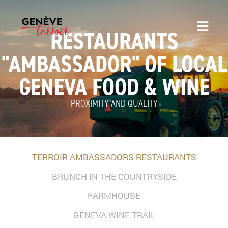
RESTAURANTS
"AMBASSADOR" OF LOCAL
GENEVA FOOD & WINE
PROXIMITY AND QUALITY
TERROIR AMBASSADORS RESTAURANTS
BRUNCH IN THE COUNTRYSIDE
FARMHOUSE
GENEVA WINE TRAIL