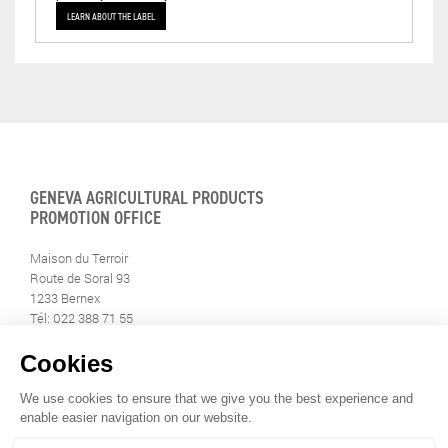
LEARN ABOUT THE LABEL
GENEVA AGRICULTURAL PRODUCTS
PROMOTION OFFICE
Maison du Terroir
Route de Soral 93
1233 Bernex
Tél: 022 388 71 55
Fax: 022 388 71 58
info@geneveterroir.ge.ch
STAY INFORMED
ALL THE TERROIR NEWS