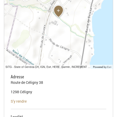
SITG - State of Geneva-CH, IGN, Esri, HERE, Garmin, INCREMENT P, USGS, METI/NASA
Powered by
Esri
Adresse
Route de Céligny 38
1298 Céligny
S'y rendre
Localité