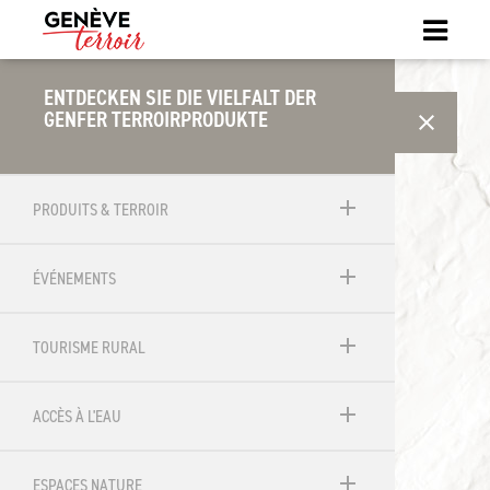
ENTDECKEN SIE DIE VIELFALT DER
GENFER TERROIRPRODUKTE
close
SÉLECTIONNEZ UNE DONNÉE
add
PRODUITS & TERROIR
add
ÉVÉNEMENTS
add
TOURISME RURAL
add
ACCÈS À L'EAU
add
ESPACES NATURE