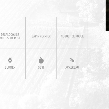
DÉSALCOOLISÉ
LAPIN FERMIER
NUGGET DE POULE
MOUSSEUX ROSÉ
BLUMEN
OBST
ACKERBAU