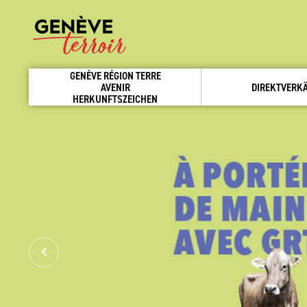
GENÈVE RÉGION TERRE
AVENIR
DIREKTVERK
HERKUNFTSZEICHEN