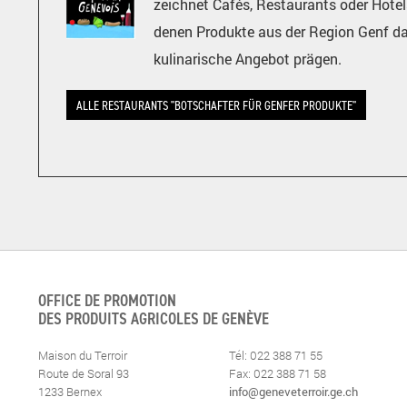
zeichnet Cafés, Restaurants oder Hotel
denen Produkte aus der Region Genf d
kulinarische Angebot prägen.
ALLE RESTAURANTS "BOTSCHAFTER FÜR GENFER PRODUKTE"
OFFICE DE PROMOTION
DES PRODUITS AGRICOLES DE GENÈVE
Maison du Terroir
Tél: 022 388 71 55
Route de Soral 93
Fax: 022 388 71 58
1233 Bernex
info@geneveterroir.ge.ch