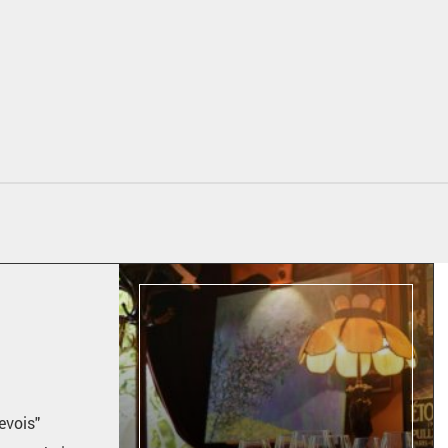
evois"