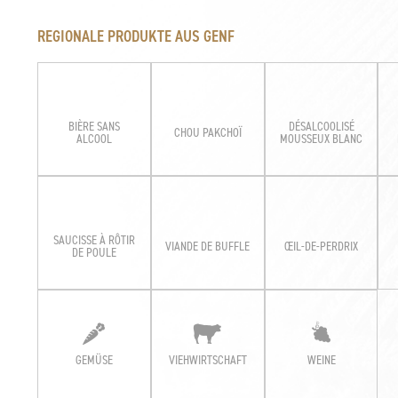
REGIONALE PRODUKTE AUS GENF
BIÈRE SANS
DÉSALCOOLISÉ
CHOU PAKCHOÏ
ALCOOL
MOUSSEUX BLANC
SAUCISSE À RÔTIR
VIANDE DE BUFFLE
ŒIL-DE-PERDRIX
DE POULE
GEMÜSE
VIEHWIRTSCHAFT
WEINE