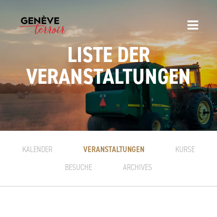
LISTE DER
VERANSTALTUNGEN
VERANSTALTUNGEN
KALENDER
KURSE
BESUCHE
ARCHIVES