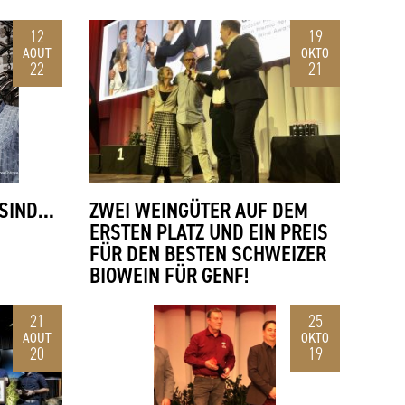
12
19
AOUT
OKTO
22
21
SIND...
ZWEI WEINGÜTER AUF DEM
ERSTEN PLATZ UND EIN PREIS
FÜR DEN BESTEN SCHWEIZER
BIOWEIN FÜR GENF!
21
25
AOUT
OKTO
20
19