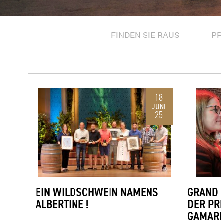
FINDEN SIE RAUS
P
18
JUNI
25
EIN WILDSCHWEIN NAMENS
GRAND 
ALBERTINE !
DER PR
GAMARE