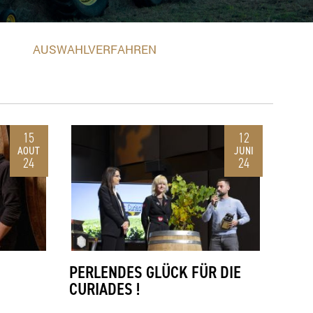
AUSWAHLVERFAHREN
15
12
AOUT
JUNI
24
24
PERLENDES GLÜCK FÜR DIE
CURIADES !