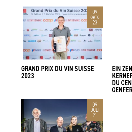
09
OKTO
23
GRAND PRIX DU VIN SUISSE
EIN ZE
2023
KERNER
DU CEN
GENFER
09
JULI
21