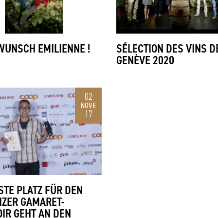
UNSCH EMILIENNE !
SÉLECTION DES VINS D
GENÈVE 2020
02
NOVE
17
STE PLATZ FÜR DEN
ZER GAMARET-
IR GEHT AN DEN