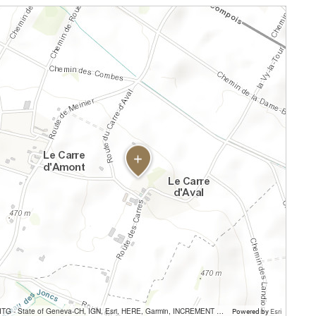
SITG - State of Geneva-CH, IGN, Esri, HERE, Garmin, INCREMENT P, USGS, METI/NASA
Powered by
Esri