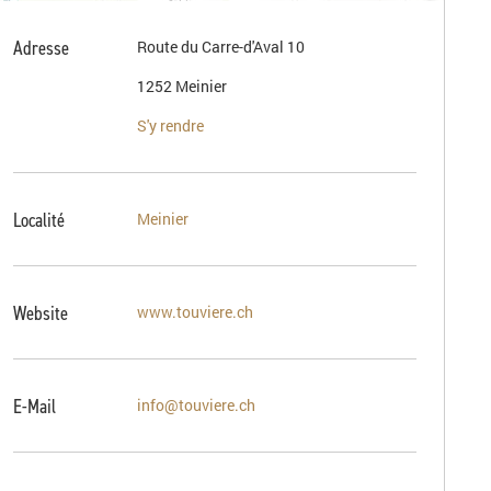
Adresse
Route du Carre-d'Aval 10
1252 Meinier
S'y rendre
Localité
Meinier
Website
www.touviere.ch
E-Mail
info@touviere.ch