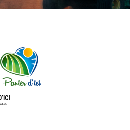
'ICI
uates