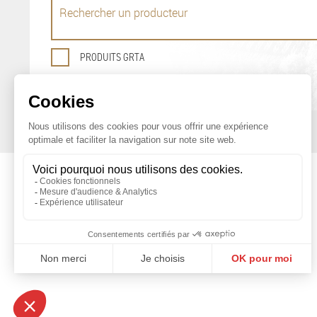
PRODUITS GRTA
OFFICE DE PROMOTION
DES PRODUITS AGRICOLES DE GENÈVE
Maison du Terroir
Tél: 022 388 71 55
Route de Soral 93
Fax: 022 388 71 58
1233 Bernex
info@geneveterroir.ge.ch