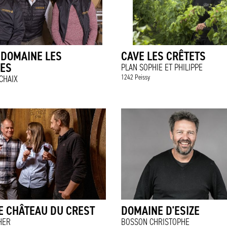
 DOMAINE LES
CAVE LES CRÊTETS
RES
PLAN SOPHIE ET PHILIPPE
1242 Peissy
CHAIX
E CHÂTEAU DU CREST
DOMAINE D'ESIZE
HER
BOSSON CHRISTOPHE