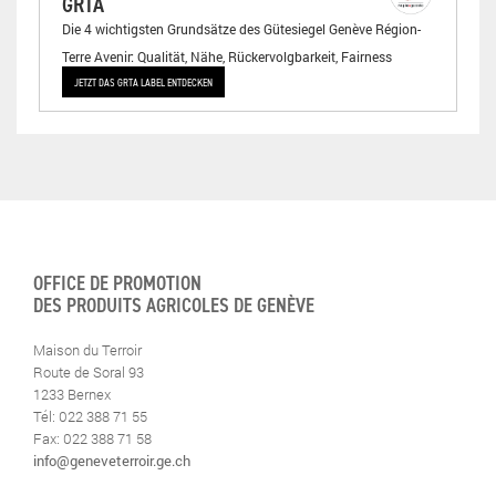
GRTA
Die 4 wichtigsten Grundsätze des Gütesiegel Genève Région-
Terre Avenir: Qualität, Nähe, Rückervolgbarkeit, Fairness
JETZT DAS GRTA LABEL ENTDECKEN
OFFICE DE PROMOTION
DES PRODUITS AGRICOLES DE GENÈVE
Maison du Terroir
Route de Soral 93
1233 Bernex
Tél: 022 388 71 55
Fax: 022 388 71 58
info@geneveterroir.ge.ch