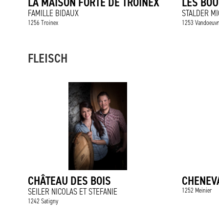
LA MAISON FORTE DE TROINEX
LES BOU
FAMILLE BIDAUX
STALDER MI
1256 Troinex
1253 Vandoeuvr
FLEISCH
CHÂTEAU DES BOIS
CHENEVA
SEILER NICOLAS ET STEFANIE
1252 Meinier
1242 Satigny