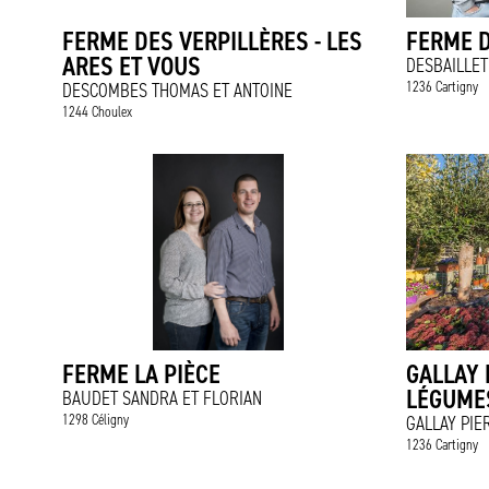
FERME DES VERPILLÈRES - LES
FERME D
ARES ET VOUS
DESBAILLET 
1236 Cartigny
DESCOMBES THOMAS ET ANTOINE
1244 Choulex
FERME LA PIÈCE
GALLAY 
LÉGUME
BAUDET SANDRA ET FLORIAN
1298 Céligny
GALLAY PIE
1236 Cartigny