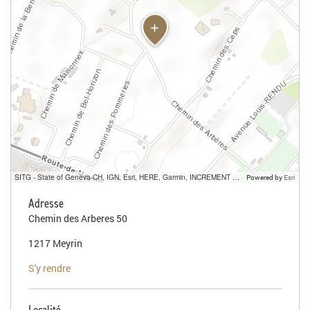
SITG - State of Geneva-CH, IGN, Esri, HERE, Garmin, INCREMENT P, USGS, METI/NASA
Powered by
Esri
Adresse
Chemin des Arberes 50
1217 Meyrin
S'y rendre
Localité