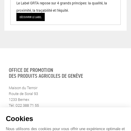
Le Label GRTA repose sur 4 grands principes: la qualité, la
proximité, la traçabilité et l’équité.
DÉCOUVRIR LE LABEL
OFFICE DE PROMOTION
DES PRODUITS AGRICOLES DE GENÈVE
Maison du Terroir
Route de Soral 93
1233 Bernex
Tél: 022 388 71 55
Fax: 022 388 71 58
info@geneveterroir.ge.ch
RESTEZ AU CONTACT DE