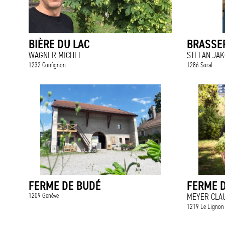
BIÈRE DU LAC
BRASSER
WAGNER MICHEL
STEFAN JAK
1232 Confignon
1286 Soral
FERME DE BUDÉ
FERME 
1209 Genève
MEYER CLA
1219 Le Lignon