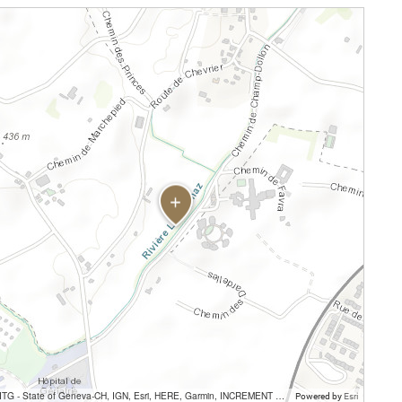
SITG - State of Geneva-CH, IGN, Esri, HERE, Garmin, INCREMENT P, USGS, METI/NASA
Powered by
Esri