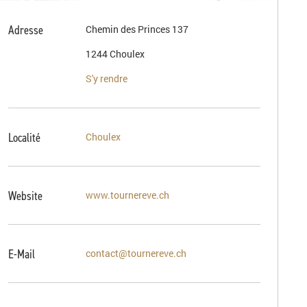
Adresse
Chemin des Princes 137
1244 Choulex
S'y rendre
Localité
Choulex
Website
www.tournereve.ch
E-Mail
contact@tournereve.ch