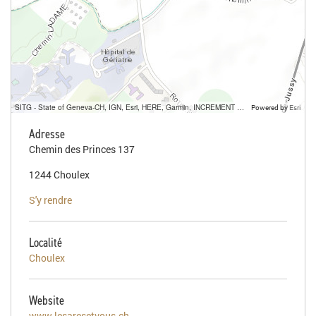
SITG - State of Geneva-CH, IGN, Esri, HERE, Garmin, INCREMENT P, USGS, METI/NASA
Powered by
Esri
Adresse
Chemin des Princes 137
1244 Choulex
S'y rendre
Localité
Choulex
Website
www.lesaresetvous.ch