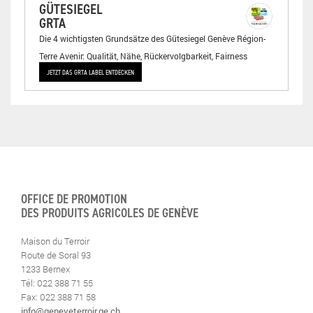
GÜTESIEGEL
GRTA
Die 4 wichtigsten Grundsätze des Gütesiegel Genève Région-
Terre Avenir: Qualität, Nähe, Rückervolgbarkeit, Fairness
JETZT DAS GRTA LABEL ENTDECKEN
OFFICE DE PROMOTION
DES PRODUITS AGRICOLES DE GENÈVE
Maison du Terroir
Route de Soral 93
1233 Bernex
Tél: 022 388 71 55
Fax: 022 388 71 58
info@geneveterroir.ge.ch