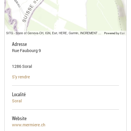
SITG - State of Geneva-CH, IGN, Esri, HERE, Garmin, INCREMENT P, USGS, METI/NASA
Powered by
Esri
Adresse
Rue Faubourg 9
1286 Soral
S'y rendre
Localité
Soral
Website
www.mermiere.ch