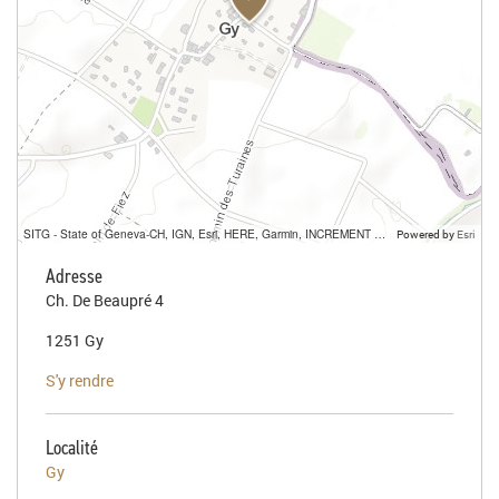
SITG - State of Geneva-CH, IGN, Esri, HERE, Garmin, INCREMENT P, USGS, METI/NASA
Powered by
Esri
Adresse
Ch. De Beaupré 4
1251 Gy
S'y rendre
Localité
Gy