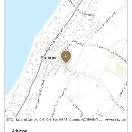
SITG - State of Geneva-CH, IGN, Esri, HERE, Garmin, INCREMENT P, USGS, METI/NASA
Powered by
Esri
Adresse