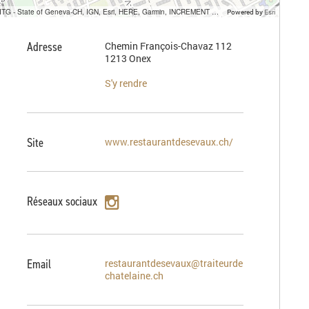
SITG - State of Geneva-CH, IGN, Esri, HERE, Garmin, INCREMENT P, USGS, METI/NASA
Powered by
Esri
Adresse
Chemin François-Chavaz 112
1213 Onex
S'y rendre
Site
www.restaurantdesevaux.ch/
Réseaux sociaux
Email
restaurantdesevaux@traiteurde
chatelaine.ch