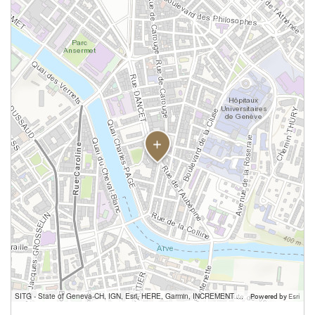
SITG - State of Geneva-CH, IGN, Esri, HERE, Garmin, INCREMENT P, USGS, METI/NASA
Powered by
Esri