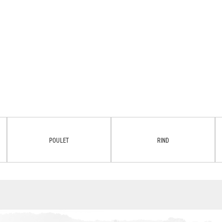
POULET
RIND