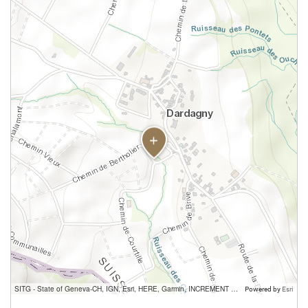
SITG - State of Geneva-CH, IGN, Esri, HERE, Garmin, INCREMENT P, USGS, METI/NASA
Powered by
Esri