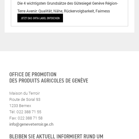
Die 4 wichtigsten Grundsätze des Gütesiegel Genève Région-
Terre Avenir: Qualität, Nähe, Rückervolgbarkeit, Fairness
JETZT DAS GRTA LABEL ENTDECKEN
OFFICE DE PROMOTION
DES PRODUITS AGRICOLES DE GENÈVE
Maison du Terroir
Route de Soral 93
1233 Bernex
Tél: 022 388 71 55
Fax: 022 388 71 58
info@geneveterroir.ge.ch
BLEIBEN SIE AKTUELL INFORMIERT RUND UM