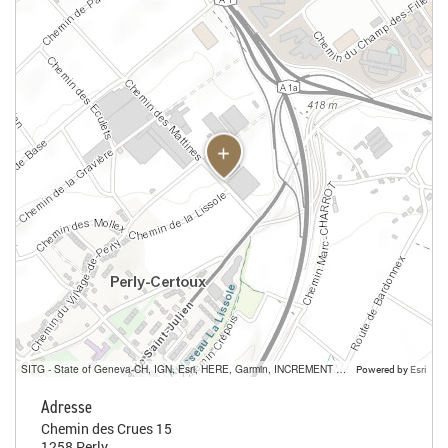
SITG - State of Geneva-CH, IGN, Esri, HERE, Garmin, INCREMENT P, USGS, METI/NASA
Powered by
Esri
Adresse
Chemin des Crues 15
1258 Perly