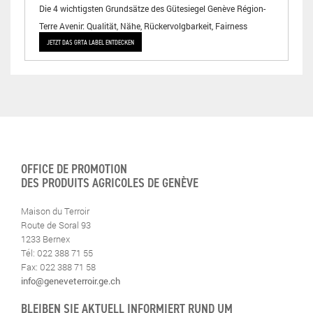
Die 4 wichtigsten Grundsätze des Gütesiegel Genève Région-
Terre Avenir: Qualität, Nähe, Rückervolgbarkeit, Fairness
JETZT DAS GRTA LABEL ENTDECKEN
OFFICE DE PROMOTION
DES PRODUITS AGRICOLES DE GENÈVE
Maison du Terroir
Route de Soral 93
1233 Bernex
Tél: 022 388 71 55
Fax: 022 388 71 58
info@geneveterroir.ge.ch
BLEIBEN SIE AKTUELL INFORMIERT RUND UM