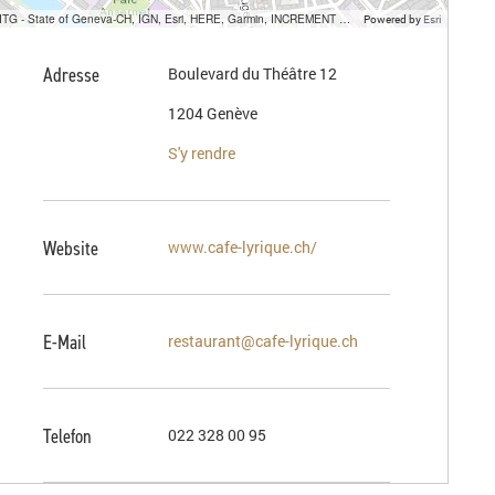
SITG - State of Geneva-CH, IGN, Esri, HERE, Garmin, INCREMENT P, USGS, METI/NASA
Powered by
Esri
Adresse
Boulevard du Théâtre 12
1204 Genève
S'y rendre
Website
www.cafe-lyrique.ch/
E-Mail
restaurant@cafe-lyrique.ch
Telefon
022 328 00 95