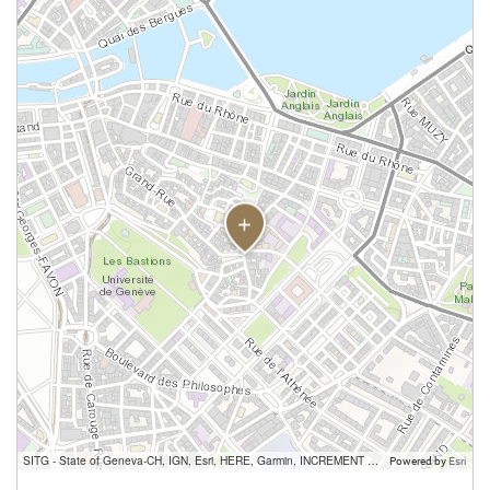
SITG - State of Geneva-CH, IGN, Esri, HERE, Garmin, INCREMENT P, USGS, METI/NASA
Powered by
Esri