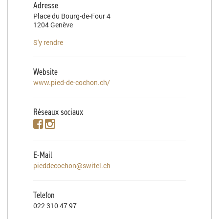
Adresse
Place du Bourg-de-Four 4
1204 Genève
S'y rendre
Website
www.pied-de-cochon.ch/
Réseaux sociaux
E-Mail
pieddecochon@switel.ch
Telefon
022 310 47 97