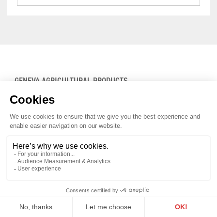
GENEVA AGRICULTURAL PRODUCTS
PROMOTION OFFICE
Maison du Terroir
Route de Soral 93
1233 Bernex
Tél: 022 388 71 55
Fax: 022 388 71 58
info@geneveterroir.ge.ch
STAY INFORMED
ALL THE TERROIR NEWS