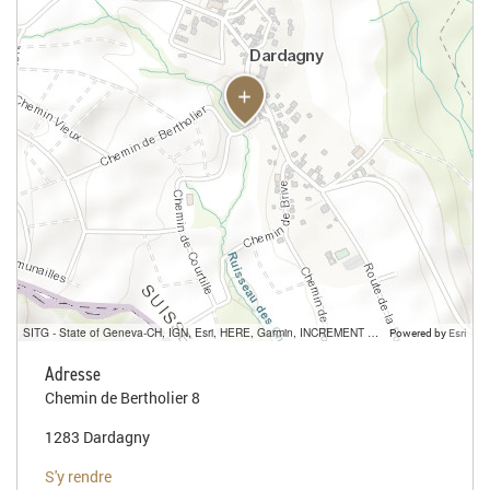
SITG - State of Geneva-CH, IGN, Esri, HERE, Garmin, INCREMENT P, USGS, METI/NASA
Powered by
Esri
Adresse
Chemin de Bertholier 8
1283 Dardagny
S'y rendre