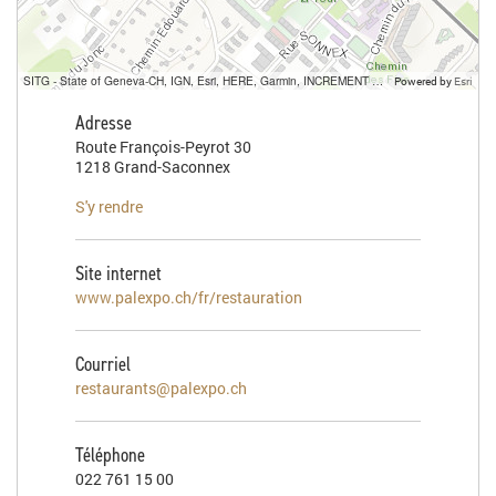
SITG - State of Geneva-CH, IGN, Esri, HERE, Garmin, INCREMENT P, USGS, METI/NASA
Powered by
Esri
Adresse
Route François-Peyrot 30
1218 Grand-Saconnex
S'y rendre
Site internet
www.palexpo.ch/fr/restauration
Courriel
restaurants@palexpo.ch
Téléphone
022 761 15 00