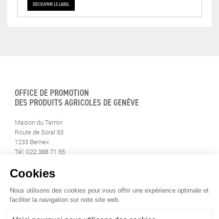
DÉCOUVRIR LE LABEL
OFFICE DE PROMOTION
DES PRODUITS AGRICOLES DE GENÈVE
Maison du Terroir
Route de Soral 93
1233 Bernex
Tél: 022 388 71 55
Fax: 022 388 71 58
info@geneveterroir.ge.ch
RESTEZ AU CONTACT DE
TOUTE L’ACTUALITÉ DU TERROIR