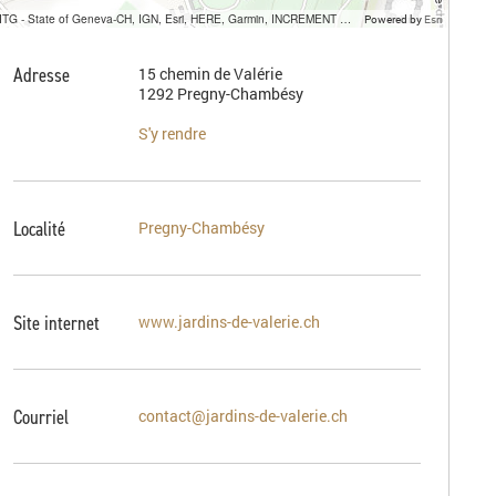
SITG - State of Geneva-CH, IGN, Esri, HERE, Garmin, INCREMENT P, USGS, METI/NASA
Powered by
Esri
Adresse
15 chemin de Valérie
1292 Pregny-Chambésy
S'y rendre
Localité
Pregny-Chambésy
Site internet
www.jardins-de-valerie.ch
Courriel
contact@jardins-de-valerie.ch