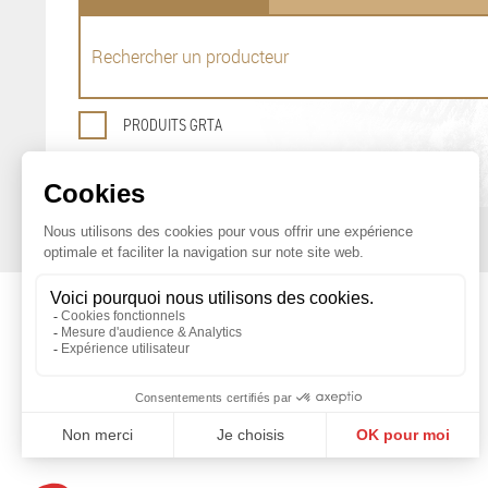
PRODUITS GRTA
OFFICE DE PROMOTION
DES PRODUITS AGRICOLES DE GENÈVE
Maison du Terroir
Tél: 022 388 71 55
Route de Soral 93
Fax: 022 388 71 58
1233 Bernex
info@geneveterroir.ge.ch