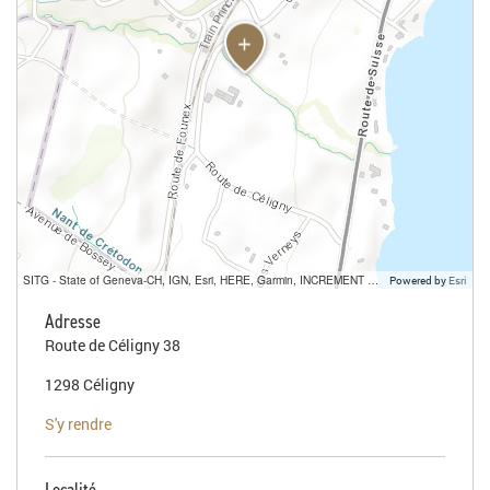
SITG - State of Geneva-CH, IGN, Esri, HERE, Garmin, INCREMENT P, USGS, METI/NASA
Powered by
Esri
Adresse
Route de Céligny 38
1298 Céligny
S'y rendre
Localité