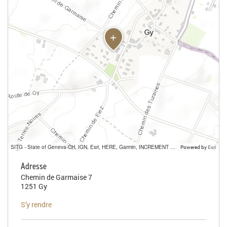
SITG - State of Geneva-CH, IGN, Esri, HERE, Garmin, INCREMENT P, USGS, METI/NASA
Powered by
Esri
Adresse
Chemin de Garmaise 7
1251 Gy
S'y rendre